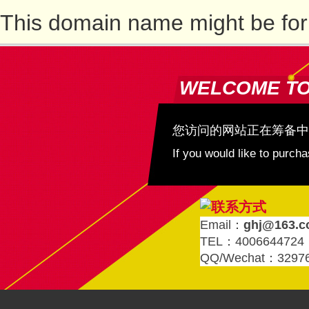
This domain name might be for
WELCOME T
您访问的网站正在筹备中
If you would like to purc
Email：
ghj@163.
TEL：4006644724
QQ/Wechat：3297